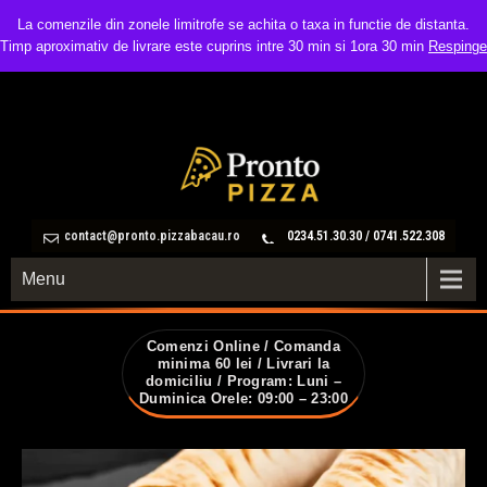
La comenzile din zonele limitrofe se achita o taxa in functie de distanta.
Timp aproximativ de livrare este cuprins intre 30 min si 1ora 30 min
Respinge
contact@pronto.pizzabacau.ro
0234.51.30.30 / 0741.522.308
Menu
Comenzi Online / Comanda
minima 60 lei / Livrari la
domiciliu / Program: Luni –
Duminica Orele: 09:00 – 23:00