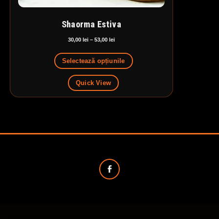
Shaorma Estiva
Interval
30,00
lei
–
53,00
lei
de
prețuri:
Selectează opțiunile
30,00 lei
până
Quick View
la
53,00 lei