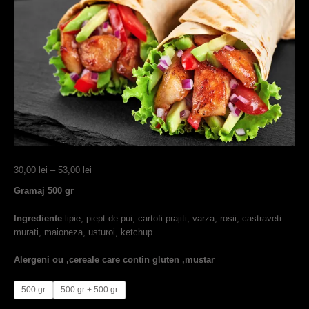
Interval
30,00
lei
–
53,00
lei
de
Gramaj 500 gr
prețuri:
30,00 lei
Ingrediente
lipie, piept de pui, cartofi prajiti, varza, rosii, castraveti
până
murati, maioneza, usturoi, ketchup
la
53,00 lei
Alergeni ou ,cereale care contin gluten ,mustar
500 gr
500 gr + 500 gr