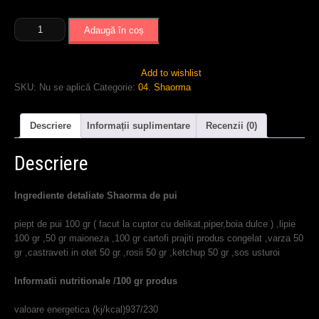
Cantitate
Adaugă în coș
Shaorma
cu
Pui
Add to wishlist
SKU:
Nu se aplică
Categorie:
04. Shaorma
Descriere
Informații suplimentare
Recenzii (0)
Descriere
Ingrediente detaliate Shaorma de pui
piept de pui 100 gr ( facut la cuptor cu delikat,piper,boia dulce ) ,lipie
100 gr ,50 gr maioneza ,100 gr cartofi prajiti produs congelat ,varza 50
gr ,castraveti in otet 50 gr ,rosii 50 gr ,ketchup 50 gr ,sos usturoi
Informatii nutritionale /100 gr produs
valoare energetica (kj/kcal)937/230