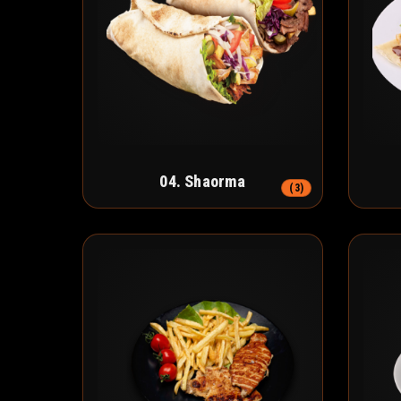
04. Shaorma
(3)