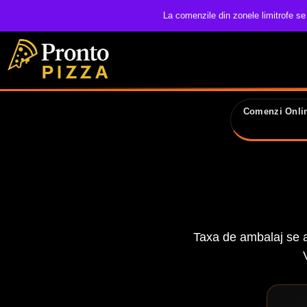
La comenzile din zonele limitrofe se
Comenzi Onlin
Taxa de ambalaj se ac