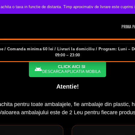
 achita o taxa in functie de distanta. Timp aproximativ de livrare este cuprins
PRIMA P
e / Comanda minima 60 lei / Livrari la domiciliu / Program: Luni – D
09:00 – 23:00
CLICK AICI SI
DESCARCA APLICATIA MOBILA
Atentie!
hita pentru toate ambalajele, fie ambalaje din plastic, h
Valoarea ambalajului este de 2 Leu pentru fiecare produs