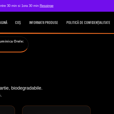
 intre 30 min si 1ora 30 min
Respinge
contact@pronto.pizzabacau.ro
0234.51.30.30 / 0741.522.308
AGINĂ
COȘ
INFORMATII PRODUSE
POLITICĂ DE CONFIDENȚIALITATE
uminica Orele:
artie, biodegradabile.
.