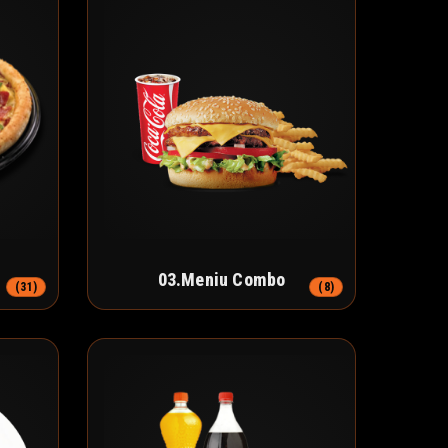
03.Meniu Combo
(31)
(8)