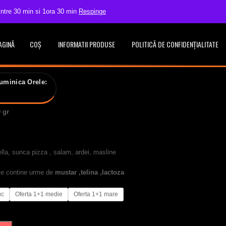
 intre 30 min si 1ora 30 min
Respinge
contact@pronto.pizzabacau.ro
0234.51.30.30 / 0741.522.308
AGINĂ
COȘ
INFORMATII PRODUSE
POLITICĂ DE CONFIDENȚIALITATE
uminica Orele:
0 gr
rella, sunca pizza , salam, ardei, masline
oate contine urme de
mustar ,telina ,lactoza
uc
Oferta 1+1 medie
Oferta 1+1 mare