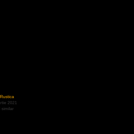
 Rustica
rtie 2021
l similar