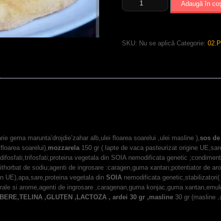
Adaugă în co
Pizza
Vieneza
SKU:
Nu se aplică
Categorie:
02.P
rie gema marunta’drojdie’zahar alb,ulei floarea soarelui ,ulei masline ),
sos de
floarea soarelui),
mozzarela
150 gr ( lapte de vaca pasteurizat origine UE,sare
:difosfati,trifosfati;proteina vegetala din SOIA nemodificata genetic ;condime
erithorbat de sodiu;agenti de ingrosare :caragen,guma xantan;potentiator de a
in UE),apa,sare,proteina vegetala din
SOIA
nemodificata genetic,stabilizatori( 
ale si arome,agenti de ingrosare ,caragenan,guma konjac,guma xantan,emulgator
RE,TELINA ,GLUTEN ,LACTOZA , ardei 30 gr ,masline
30 gr (masline ,