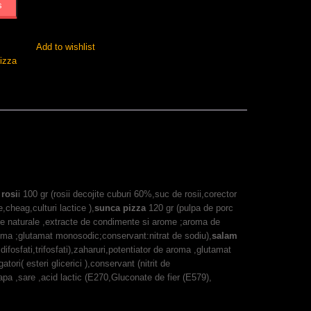
ș
Add to wishlist
izza
 rosi
i 100 gr (rosii decojite cuburi 60%,suc de rosii,corector
,cheag,culturi lactice ),
sunca pizza
120 gr (pulpa de porc
nte naturale ,extracte de condimente si arome ;aroma de
roma ;glutamat monosodic;conservant:nitrat de sodiu),
salam
difosfati,trifosfati),zaharuri,potentiator de aroma ,glutamat
i( esteri glicerici ),conservant (nitrit de
apa ,sare ,acid lactic (E270,Gluconate de fier (E579),