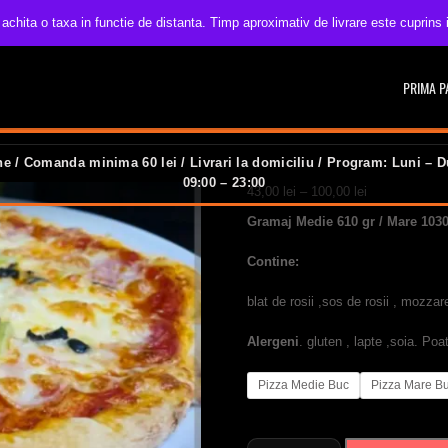
 achita o taxa in functie de distanta. Timp aproximativ de livrare este cuprins
PRIMA P
e / Comanda minima 60 lei / Livrari la domiciliu / Program: Luni – D
09:00 – 23:00
Interval
43,00
lei
–
100,00
lei
de
Gramaj Medie 610 gr / Mare 103
prețuri:
43,00 lei
Contine:
până
la
blat de rosii ,sos de rosii , mozza
100,00 lei
Alergeni
. gluten , lapte ,soia. P
Pizza Medie Buc
Pizza Mare B
Cantitate