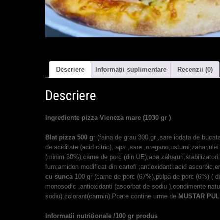
Descriere
Informații suplimentare
Recenzii (0)
Descriere
Ingrediente pizza Vieneza mare (1030 gr )
Blat pizza 500 g
r (faina de grau 300 gr ,sare iodata de bucata
de aciditate (acid citric), apa ,sare ,oregano,usturoi,zahar,ulei 
(minim 30%),carne de porc (din UE),apa,zaharuri,stabilizatori
fum;amidon modificat din cartofi ;antioxidanti:acid ascorbic,
cu sunca
100 gr (carne de porc (67%),pulpa de porc (6%) ( d
monosodic ,antioxidanti (ascorbat de sodiu ),condimente natur
sodiu),colorant(carmin).Poate contine urme de
MUSTAR PULBE
Informatii nutritionale /100 gr produs