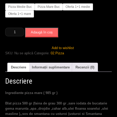
Pizza Medie Buc
Pizza Mare Buc
Oferta 1+1 medie
Oferta 1+1 mare
Cantitate
Adaugă în coș
Pizza
Monalisa
Add to wishlist
SKU:
Nu se aplică
Categorie:
02.Pizza
Descriere
Informații suplimentare
Recenzii (0)
Descriere
Ingrediente pizza mare ( 985 gr )
Blat pizza 500 g
r (faina de grau 300 gr ,sare iodata de bucatarie
gema marunta ,apa ,drojdie ,zahar alb,ulei floarea soarelui ,ulei
masline ),,
sos de smantana cu usturoi (usturoi si Smantana