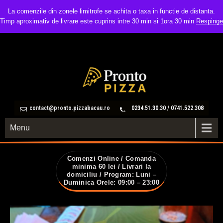
La comenzile din zonele limitrofe se achita o taxa in functie de distanta.
Timp aproximativ de livrare este cuprins intre 30 min si 1ora 30 min
Respinge
contact@pronto.pizzabacau.ro
0234.51.30.30 / 0741.522.308
Menu
Comenzi Online / Comanda
minima 60 lei / Livrari la
domiciliu / Program: Luni –
Duminica Orele: 09:00 – 23:00