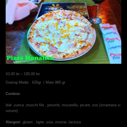
Interval
43,00
lei
–
100,00
lei
de
Gramaj Medie 635gr / Mare 985 gr
prețuri:
43,00 lei
Contine:
până
la
blat ,sunca ,muschi file , porumb, mozarella, picant, sos (smantana si
100,00 lei
usturoi)
Alergeni
.gluten , lapte ,soia ,mustar ,lactoza