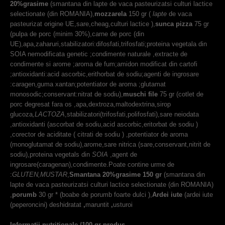
20%grasime
(smantana din lapte de vaca pasteurizatsi culturi lactice
selectionate (din ROMANIA),
mozzarela
150 gr (
lapte
de vaca
pasteurizat origine UE,sare,cheag,culturi lactice ),
sunca pizza
75 gr
(pulpa de porc (minim 30%),carne de porc (din
UE),apa,zaharuri,stabilizatori:difosfati,trifosfati;proteina vegetala din
SOIA nemodificata genetic ;condimente naturale ,extracte de
condimente si arome ;aroma de fum;amidon modificat din cartofi
;antioxidanti:acid ascorbic,erithorbat de sodiu;agenti de ingrosare
:caragen,guma xantan;potentiator de aroma ;glutamat
monosodic;conservant:nitrat de sodiu),
muschi file
75 gr (cotlet de
porc degresat fara os ,apa,dextroza,maltodextrina,sirop
glucoza
,LACTOZA
,stabilizatori(trifosfati,polifosfati),sare neiodata
,antioxidanti (ascorbat de sodiu,acid ascorbic,eritorbat de sodiu )
,corector de aciditate ( citrati de sodiu ) ,potentiator de aroma
(monoglutamat de sodiu),arome,sare nitrica (sare,conservant,nitrit de
sodiu),proteina vegetals din
SOIA
,agent de
ingrosare(caragenan),condimente.Poate contine urme de
:
GLUTEN,MUSTAR
,
Smantana 20%grasime 150 gr
(smantana din
lapte de vaca pasteurizatsi culturi lactice selectionate (din ROMANIA)
,
porumb
30 gr * (boabe de porumb foarte dulci ),
Ardei iute
(ardei iute
(peperoncini) deshidratat
,
maruntit
,
usturoi
Informatii nutritionale /100 gr produs