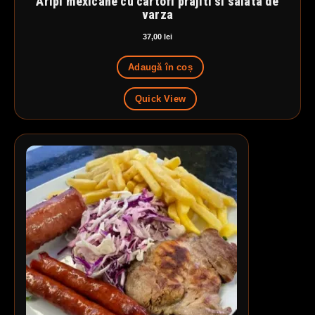
Aripi mexicane cu cartofi prajiti si salata de
varza
37,00
lei
Adaugă în coș
Quick View