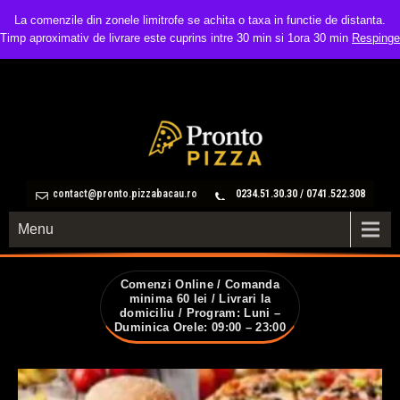
La comenzile din zonele limitrofe se achita o taxa in functie de distanta.
Timp aproximativ de livrare este cuprins intre 30 min si 1ora 30 min
Respinge
contact@pronto.pizzabacau.ro
0234.51.30.30 / 0741.522.308
Menu
Comenzi Online / Comanda
minima 60 lei / Livrari la
domiciliu / Program: Luni –
Duminica Orele: 09:00 – 23:00