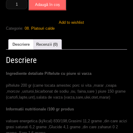
Cantitate
Adaugă în coș
Piftelute
cu
Piure
Add to wishlist
de
Categorie:
08. Platouri calde
cartofi
si
varza
Descriere
Recenzii (0)
Descriere
Ingrediente detaliate Piftelute cu piure si varza
piftelute 200 gr (carne tocata amestec porc si vita ,marar ,ceapa
,morcov ,usturoi,bicarbonat de sodiu ,ou, faina,sare ) piure 150 grame
(cartofi,lapte,unt),salata de varza (varza,sare,ulei,otet,marar)
Informatii nutritionale /100 gr produs
valoare energetica (kj/kcal) 830/198,Grasimi 11,2 grame ,din care acizi
grasi saturati 6,2 grame ,Glucide 4,1 grame ,din care zaharuri 0 2
grame ,Sare 1,6 grame