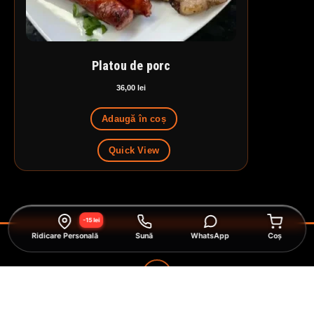
Platou de porc
36,00
lei
Adaugă în coș
Quick View
-15 lei
Ridicare Personală
Sună
WhatsApp
Coș