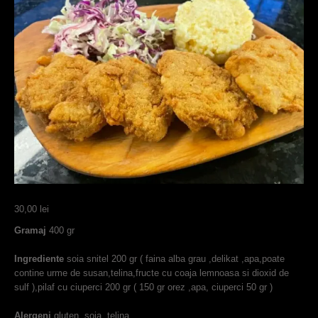
30,00
lei
Gramaj
400 gr
Ingrediente
soia snitel 200 gr ( faina alba grau ,delikat ,apa,poate
contine urme de susan,telina,fructe cu coaja lemnoasa si dioxid de
sulf ),pilaf cu ciuperci 200 gr ( 150 gr orez ,apa, ciuperci 50 gr )
Alergeni
gluten ,soia, telina