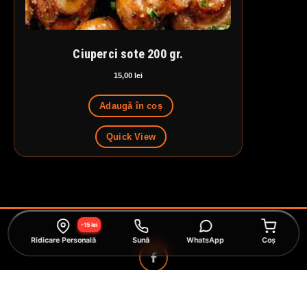
Ciuperci sote 200 gr.
15,00
lei
Adaugă în coș
Quick View
-15 lei
Ridicare Personală
Sună
WhatsApp
Coș