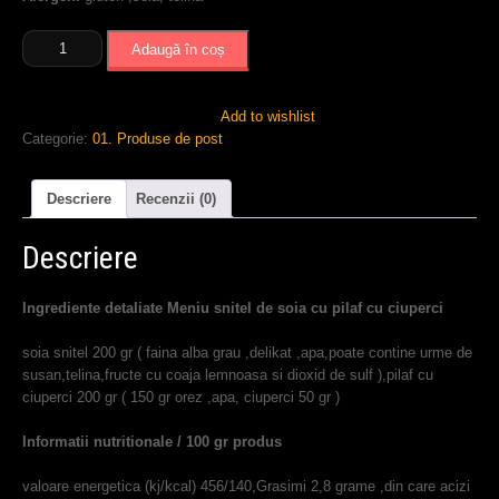
Cantitate
Adaugă în coș
Meniu
snitel
de
Add to wishlist
soia
Categorie:
01. Produse de post
si
pilaf
cu
Descriere
Recenzii (0)
ciuperci
Descriere
Ingrediente detaliate Meniu snitel de soia cu pilaf cu ciuperci
soia snitel 200 gr ( faina alba grau ,delikat ,apa,poate contine urme de
susan,telina,fructe cu coaja lemnoasa si dioxid de sulf ),pilaf cu
ciuperci 200 gr ( 150 gr orez ,apa, ciuperci 50 gr )
Informatii nutritionale / 100 gr produs
valoare energetica (kj/kcal) 456/140,Grasimi 2,8 grame ,din care acizi