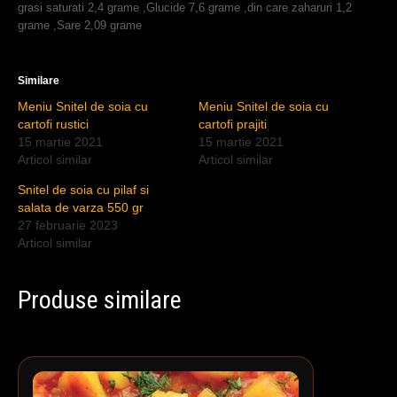
grasi saturati 2,4 grame ,Glucide 7,6 grame ,din care zaharuri 1,2
grame ,Sare 2,09 grame
Similare
Meniu Snitel de soia cu
Meniu Snitel de soia cu
cartofi rustici
cartofi prajiti
15 martie 2021
15 martie 2021
Articol similar
Articol similar
Snitel de soia cu pilaf si
salata de varza 550 gr
27 februarie 2023
Articol similar
Produse similare