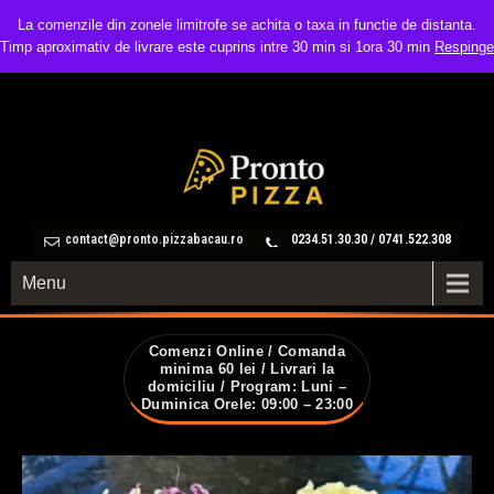
La comenzile din zonele limitrofe se achita o taxa in functie de distanta.
Timp aproximativ de livrare este cuprins intre 30 min si 1ora 30 min
Respinge
contact@pronto.pizzabacau.ro
0234.51.30.30 / 0741.522.308
Menu
Comenzi Online / Comanda
minima 60 lei / Livrari la
domiciliu / Program: Luni –
Duminica Orele: 09:00 – 23:00