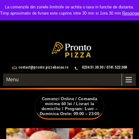
La comenzile din zonele limitrofe se achita o taxa in functie de distanta.
Timp aproximativ de livrare este cuprins intre 30 min si 1ora 30 min
Respinge
contact@pronto.pizzabacau.ro
0234.51.30.30 / 0741.522.308
Menu
Comenzi Online / Comanda
minima 60 lei / Livrari la
domiciliu / Program: Luni –
Duminica Orele: 09:00 – 23:00