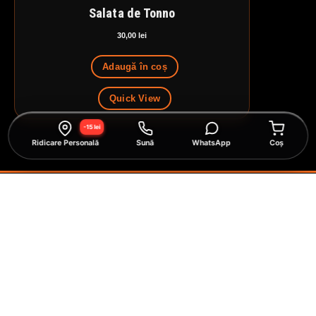
Salata de Tonno
30,00
lei
Adaugă în coș
Quick View
-15 lei
Ridicare Personală
Sună
WhatsApp
Coș
Prima pagină
Coș
Informatii Produse
Politică de confidențialitate