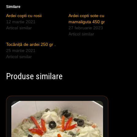
Similare
Ardei copti cu rosii
Ardei copti sote cu
12 martie 2021
mamaliguta 450 gr
Articol similar
27 februarie 2023
Articol similar
Tocăniță de ardei 250 gr .
25 martie 2021
Articol similar
Produse similare