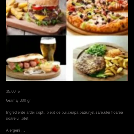
35,00
lei
Gramaj 300 gr
Ingrediente ardei copti, piept de pui,ceapa,patrunjel,sare,ulei floarea
soarelui ,otet
Alergeni …