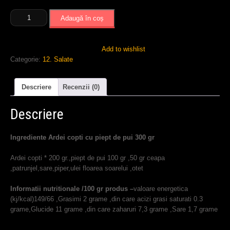
Cantitate
Adaugă în coș
Ardei
copti
cu
Add to wishlist
piept
Categorie:
12. Salate
de
pui
Descriere
Recenzii (0)
Descriere
Ingrediente Ardei copti cu piept de pui 300 gr
Ardei copti * 200 gr.,piept de pui 100 gr ,50 gr ceapa
,patrunjel,sare,piper,ulei floarea soarelui ,otet
Informatii nutritionale /100 gr produs –
valoare energetica
(kj/kcal)149/66 ,Grasimi 2 grame ,din care acizi grasi saturati 0.3
grame,Glucide 11 grame ,din care zaharuri 7,3 grame ,Sare 1,7 grame