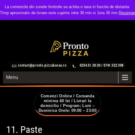
La comenzile din zonele limitrofe se achita o taxa in functie de distanta.
Timp aproximativ de livrare este cuprins intre 30 min si 1ora 30 min
Respinge
contact@pronto.pizzabacau.ro
0234.51.30.30 / 0741.522.308
Menu
Comenzi Online / Comanda
minima 60 lei / Livrari la
domiciliu / Program: Luni –
Duminica Orele: 09:00 – 23:00
11. Paste