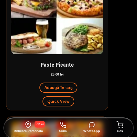
Paste Picante
25,00
lei
Adaugă în coș
Quick View
-15 lei
Ridicare Personală
Sună
WhatsApp
Coș