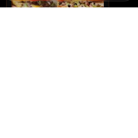
Paste quattro formaggi
35,00
lei
Adaugă în coș
Quick View